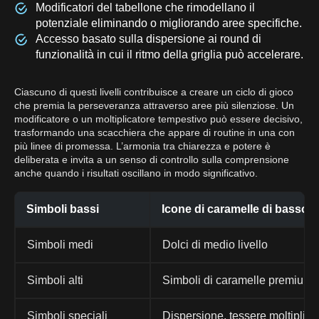
Modificatori del tabellone che rimodellano il
potenziale eliminando o migliorando aree specifiche.
Accesso basato sulla dispersione ai round di
funzionalità in cui il ritmo della griglia può accelerare.
Ciascuno di questi livelli contribuisce a creare un ciclo di gioco
che premia la perseveranza attraverso aree più silenziose. Un
modificatore o un moltiplicatore tempestivo può essere decisivo,
trasformando una scacchiera che appare di routine in una con
più linee di promessa. L’armonia tra chiarezza e potere è
deliberata e invita a un senso di controllo sulla comprensione
anche quando i risultati oscillano in modo significativo.
Simboli bassi
Icone di caramelle di basso v
Simboli medi
Dolci di medio livello
Simboli alti
Simboli di caramelle premium
Simboli speciali
Dispersione, tessere moltiplicatr