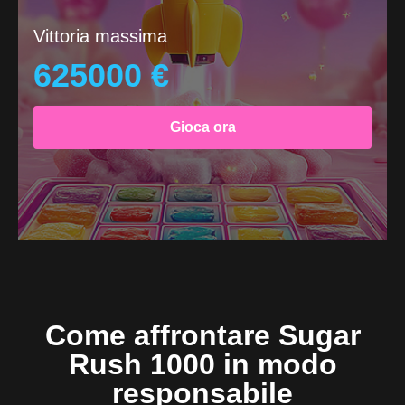
Vittoria massima
625000 €
Gioca ora
Come affrontare Sugar
Rush 1000 in modo
responsabile