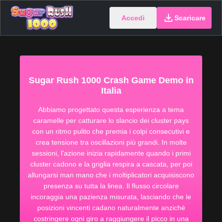
Accedi
Scaricare
Sugar Rush 1000 Crash Game Demo in
Italia
Abbiamo progettato questa esperienza a tema
caramelle per catturare lo slancio dei cluster pays
con un ritmo pulito che premia i colpi consecutivi e
crea tensione tra oscillazioni più grandi. In molte
sessioni, l'azione inizia rapidamente quando i primi
cluster cadono e la griglia respira a cascata, per poi
allungarsi man mano che i moltiplicatori acquisiscono
presenza su tutta la linea. Il flusso circolare
incoraggia una pazienza misurata, lasciando che le
posizioni vincenti cadano naturalmente anziché
costringere ogni giro a raggiungere il picco in una