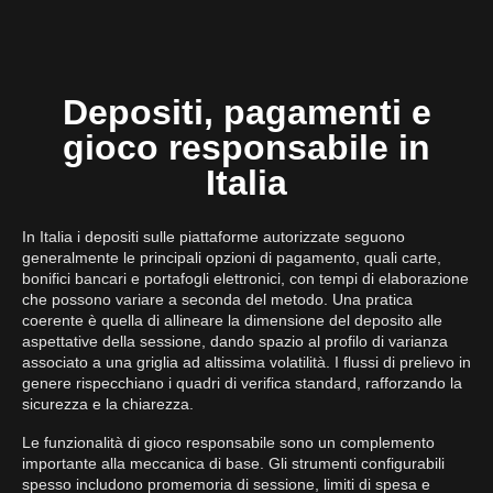
Depositi, pagamenti e
gioco responsabile in
Italia
In Italia i depositi sulle piattaforme autorizzate seguono
generalmente le principali opzioni di pagamento, quali carte,
bonifici bancari e portafogli elettronici, con tempi di elaborazione
che possono variare a seconda del metodo. Una pratica
coerente è quella di allineare la dimensione del deposito alle
aspettative della sessione, dando spazio al profilo di varianza
associato a una griglia ad altissima volatilità. I flussi di prelievo in
genere rispecchiano i quadri di verifica standard, rafforzando la
sicurezza e la chiarezza.
Le funzionalità di gioco responsabile sono un complemento
importante alla meccanica di base. Gli strumenti configurabili
spesso includono promemoria di sessione, limiti di spesa e