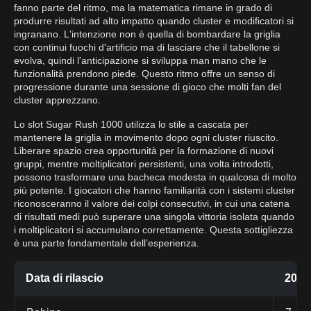
fanno parte del ritmo, ma la matematica rimane in grado di
produrre risultati ad alto impatto quando cluster e modificatori si
ingranano. L'intenzione non è quella di bombardare la griglia
con continui fuochi d'artificio ma di lasciare che il tabellone si
evolva, quindi l'anticipazione si sviluppa man mano che le
funzionalità prendono piede. Questo ritmo offre un senso di
progressione durante una sessione di gioco che molti fan del
cluster apprezzano.
Lo slot Sugar Rush 1000 utilizza lo stile a cascata per
mantenere la griglia in movimento dopo ogni cluster riuscito.
Liberare spazio crea opportunità per la formazione di nuovi
gruppi, mentre moltiplicatori persistenti, una volta introdotti,
possono trasformare una bacheca modesta in qualcosa di molto
più potente. I giocatori che hanno familiarità con i sistemi cluster
riconosceranno il valore dei colpi consecutivi, in cui una catena
di risultati medi può superare una singola vittoria isolata quando
i moltiplicatori si accumulano correttamente. Questa sottigliezza
è una parte fondamentale dell’esperienza.
Data di rilascio
2024