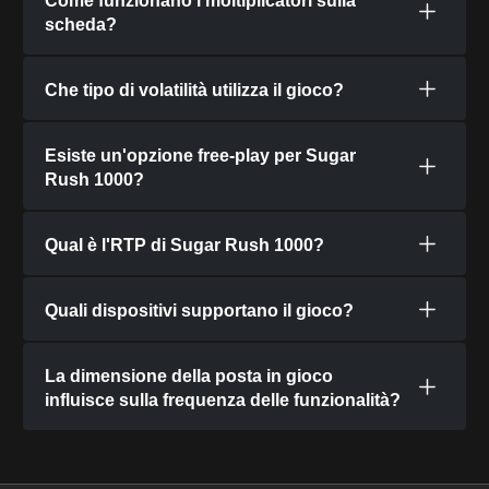
Come funzionano i moltiplicatori sulla
scheda?
Che tipo di volatilità utilizza il gioco?
Esiste un'opzione free-play per Sugar
Rush 1000?
Qual è l'RTP di Sugar Rush 1000?
Quali dispositivi supportano il gioco?
La dimensione della posta in gioco
influisce sulla frequenza delle funzionalità?