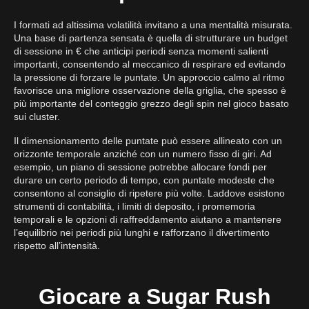
I formati ad altissima volatilità invitano a una mentalità misurata.
Una base di partenza sensata è quella di strutturare un budget
di sessione in € che anticipi periodi senza momenti salienti
importanti, consentendo al meccanico di respirare ed evitando
la pressione di forzare le puntate. Un approccio calmo al ritmo
favorisce una migliore osservazione della griglia, che spesso è
più importante del conteggio grezzo degli spin nel gioco basato
sui cluster.
Il dimensionamento delle puntate può essere allineato con un
orizzonte temporale anziché con un numero fisso di giri. Ad
esempio, un piano di sessione potrebbe allocare fondi per
durare un certo periodo di tempo, con puntate modeste che
consentono al consiglio di ripetere più volte. Laddove esistono
strumenti di contabilità, i limiti di deposito, i promemoria
temporali e le opzioni di raffreddamento aiutano a mantenere
l’equilibrio nei periodi più lunghi e rafforzano il divertimento
rispetto all’intensità.
Giocare a Sugar Rush