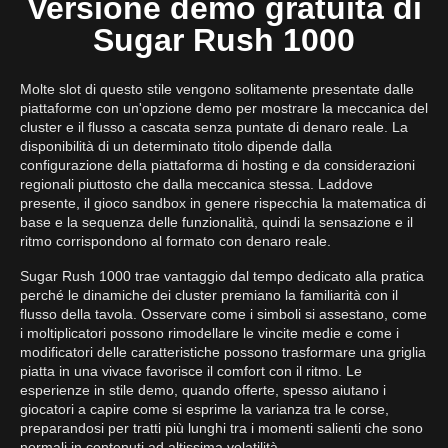
Versione demo gratuita di
Sugar Rush 1000
Molte slot di questo stile vengono solitamente presentate dalle
piattaforme con un'opzione demo per mostrare la meccanica del
cluster e il flusso a cascata senza puntate di denaro reale. La
disponibilità di un determinato titolo dipende dalla
configurazione della piattaforma di hosting e da considerazioni
regionali piuttosto che dalla meccanica stessa. Laddove
presente, il gioco sandbox in genere rispecchia la matematica di
base e la sequenza delle funzionalità, quindi la sensazione e il
ritmo corrispondono al formato con denaro reale.
Sugar Rush 1000 trae vantaggio dal tempo dedicato alla pratica
perché le dinamiche dei cluster premiano la familiarità con il
flusso della tavola. Osservare come i simboli si assestano, come
i moltiplicatori possono rimodellare le vincite medie e come i
modificatori delle caratteristiche possono trasformare una griglia
piatta in una vivace favorisce il comfort con il ritmo. Le
esperienze in stile demo, quando offerte, spesso aiutano i
giocatori a capire come si esprime la varianza tra le corse,
preparandosi per tratti più lunghi tra i momenti salienti che sono
normali in contenuti ad altissima volatilità.