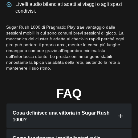
Livelli audio bilanciati adatti ai viaggi o agli spazi
condivisi.
Sugar Rush 1000 di Pragmatic Play trae vantaggio dalle
sessioni mobili in cui sono comuni brevi sessioni di gioco. La
meccanica del cluster è adatta ai check-in rapidi perché ogni
giro può portare il proprio arco, mentre le corse più lunghe
rimangono comode grazie all'ingombro minimalista
dell'interfaccia utente. Le prestazioni rimangono stabili
nonostante la tipica variabilità della rete, aiutando la rete a
mantenere il suo ritmo.
FAQ
Cosa definisce una vittoria in Sugar Rush
1000?