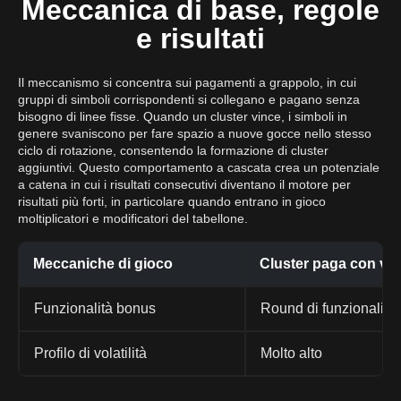
Meccanica di base, regole
e risultati
Il meccanismo si concentra sui pagamenti a grappolo, in cui
gruppi di simboli corrispondenti si collegano e pagano senza
bisogno di linee fisse. Quando un cluster vince, i simboli in
genere svaniscono per fare spazio a nuove gocce nello stesso
ciclo di rotazione, consentendo la formazione di cluster
aggiuntivi. Questo comportamento a cascata crea un potenziale
a catena in cui i risultati consecutivi diventano il motore per
risultati più forti, in particolare quando entrano in gioco
moltiplicatori e modificatori del tabellone.
Meccaniche di gioco
Cluster paga con vinc
Funzionalità bonus
Round di funzionalità 
Profilo di volatilità
Molto alto