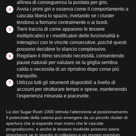
allinea di conseguenza la puntata per giro.
Avvia i primi giri e osserva come il comportamento a
cascata libera lo spazio, rivelando se i cluster
tendono a formarsi centralmente o ai bordi.
Tieni traccia di come appaiono le tessere
moltiplicatrici e i modificatori delle funzionalità e
interagisci con le vincite consecutive, poiché questi
possono decidere lo slancio complessivo.
Regolare il ritmo secondo necessità, consentendo
pause naturali per valutare se la griglia sembra
calda o necessita di un ripristino dopo corse più
tranquille.
Utilizza tutti gli strumenti disponibili a livello di
account per strutturare tempo e spese, mantenendo
l'esperienza misurata e piacevole.
La slot Sugar Rush 1000 stimola l'attenzione al posizionamento.
Il potenziale della catena può emergere da un piccolo cluster di
apertura che si espande man mano che le cascate
progrediscono, e anche le tessere modeste possono avere
importanza se in seguito si collegano a un gruppo premium.