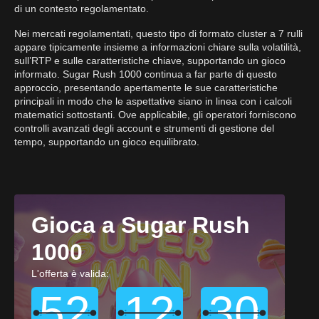
di un contesto regolamentato.
Nei mercati regolamentati, questo tipo di formato cluster a 7 rulli
appare tipicamente insieme a informazioni chiare sulla volatilità,
sull’RTP e sulle caratteristiche chiave, supportando un gioco
informato. Sugar Rush 1000 continua a far parte di questo
approccio, presentando apertamente le sue caratteristiche
principali in modo che le aspettative siano in linea con i calcoli
matematici sottostanti. Ove applicabile, gli operatori forniscono
controlli avanzati degli account e strumenti di gestione del
tempo, supportando un gioco equilibrato.
Gioca a Sugar Rush
1000
L'offerta è valida:
52
12
28